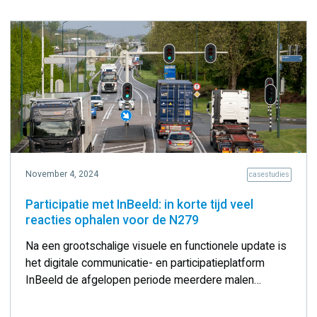
November 4, 2024
casestudies
Participatie met InBeeld: in korte tijd veel
reacties ophalen voor de N279
Na een grootschalige visuele en functionele update is
het digitale communicatie- en participatieplatform
InBeeld de afgelopen periode meerdere malen
succesvol ingezet. Onder meer bij het project N279
Veghel-Asten.